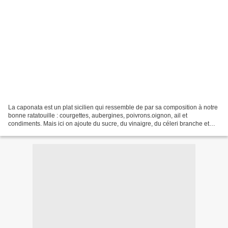
La caponata est un plat sicilien qui ressemble de par sa composition à notre
bonne ratatouille : courgettes, aubergines, poivrons.oignon, ail et
condiments. Mais ici on ajoute du sucre, du vinaigre, du céleri branche et
des câpres. Beaucoup de versions,...