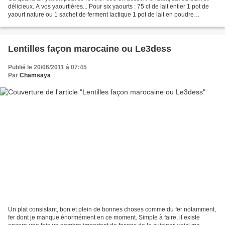
délicieux. A vos yaourtières... Pour six yaourts : 75 cl de lait entier 1 pot de
yaourt nature ou 1 sachet de ferment lactique 1 pot de lait en poudre
(facultatif à part si comme...
Lentilles façon marocaine ou Le3dess
Publié le 20/06/2011 à 07:45
Par
Chamsaya
Un plat consistant, bon et plein de bonnes choses comme du fer notamment,
fer dont je manque énormément en ce moment. Simple à faire, il existe