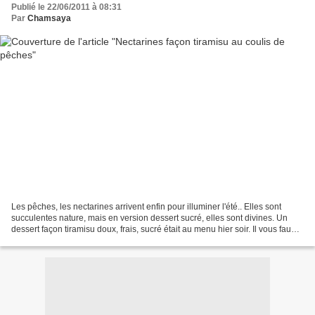
Publié le 22/06/2011 à 08:31
Par
Chamsaya
Les pêches, les nectarines arrivent enfin pour illuminer l'été.. Elles sont
succulentes nature, mais en version dessert sucré, elles sont divines. Un
dessert façon tiramisu doux, frais, sucré était au menu hier soir. Il vous faudra
: 4 nectarines 10 biscuits...