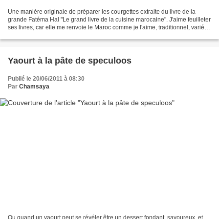
Une manière originale de préparer les courgettes extraite du livre de la
grande Fatéma Hal "Le grand livre de la cuisine marocaine". J'aime feuilleter
ses livres, car elle me renvoie le Maroc comme je l'aime, traditionnel, varié,
riche, généreux et sa...
Yaourt à la pâte de speculoos
Publié le 20/06/2011 à 08:30
Par
Chamsaya
Ou quand un yaourt peut se révéler être un dessert fondant, savoureux, et