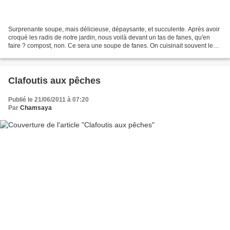
Surprenante soupe, mais délicieuse, dépaysante, et succulente. Après avoir
croqué les radis de notre jardin, nous voilà devant un tas de fanes, qu'en
faire ? compost, non. Ce sera une soupe de fanes. On cuisinait souvent les
fanes, car avant on ne jetait...
Clafoutis aux pêches
Publié le 21/06/2011 à 07:20
Par
Chamsaya