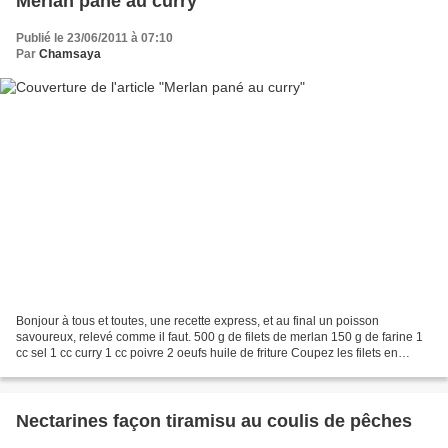
Merlan pané au curry
Publié le 23/06/2011 à 07:10
Par
Chamsaya
Bonjour à tous et toutes, une recette express, et au final un poisson
savoureux, relevé comme il faut. 500 g de filets de merlan 150 g de farine 1
cc sel 1 cc curry 1 cc poivre 2 oeufs huile de friture Coupez les filets en
batonnets de deux cm de large....
Nectarines façon tiramisu au coulis de pêches